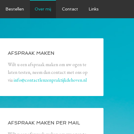
Bestellen
Over mij
Contact
Links
AFSPRAAK MAKEN
Wilt u een afspraak maken om uw ogen te
laten testen, neem dan contact met ons op
via
info@contactlenzenpraktijkdehoven.nl
AFSPRAAK MAKEN PER MAIL