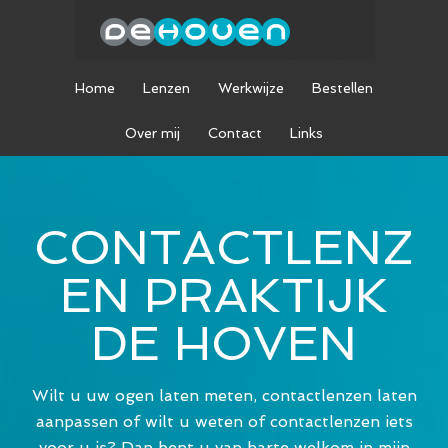
Home
Lenzen
Werkwijze
Bestellen
Over mij
Contact
Links
CONTACTLENZ
EN PRAKTIJK
DE HOVEN
Wilt u uw ogen laten meten, contactlenzen laten
aanpassen of wilt u weten of contactlenzen iets
voor u is? Dan bent u van harte welkom in mijn